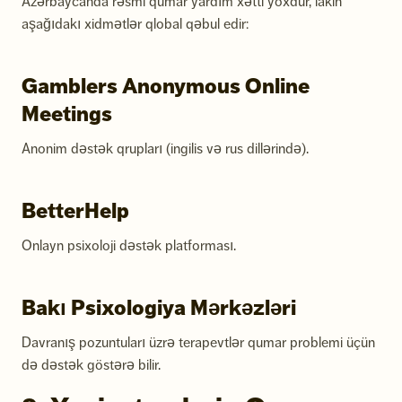
Azərbaycanda rəsmi qumar yardım xətti yoxdur, lakin
aşağıdakı xidmətlər qlobal qəbul edir:
Gamblers Anonymous Online
Meetings
Anonim dəstək qrupları (ingilis və rus dillərində).
BetterHelp
Onlayn psixoloji dəstək platforması.
Bakı Psixologiya Mərkəzləri
Davranış pozuntuları üzrə terapevtlər qumar problemi üçün
də dəstək göstərə bilir.