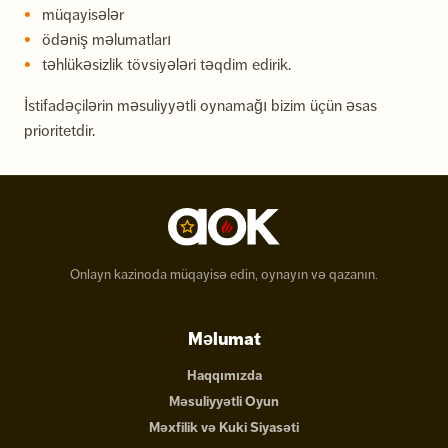
müqayisələr
ödəniş məlumatları
təhlükəsizlik tövsiyələri təqdim edirik.
İstifadəçilərin məsuliyyətli oynamağı bizim üçün əsas
prioritetdir.
Onlayn kazinoda müqayisə edin, oynayın və qazanın.
Məlumat
Haqqımızda
Məsuliyyətli Oyun
Məxfilik və Kuki Siyasəti